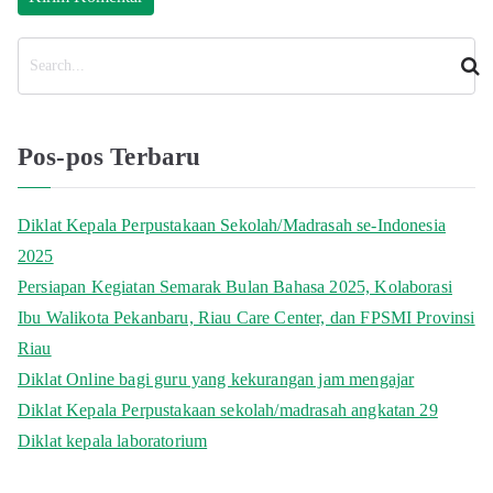
C
a
r
i
Pos-pos Terbaru
Diklat Kepala Perpustakaan Sekolah/Madrasah se-Indonesia
2025
Persiapan Kegiatan Semarak Bulan Bahasa 2025, Kolaborasi
Ibu Walikota Pekanbaru, Riau Care Center, dan FPSMI Provinsi
Riau
Diklat Online bagi guru yang kekurangan jam mengajar
Diklat Kepala Perpustakaan sekolah/madrasah angkatan 29
Diklat kepala laboratorium