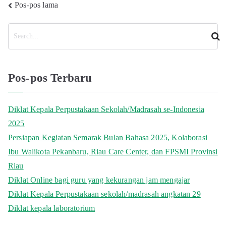
Navigasi
Pos-pos lama
pos
C
a
r
i
Pos-pos Terbaru
Diklat Kepala Perpustakaan Sekolah/Madrasah se-Indonesia
2025
Persiapan Kegiatan Semarak Bulan Bahasa 2025, Kolaborasi
Ibu Walikota Pekanbaru, Riau Care Center, dan FPSMI Provinsi
Riau
Diklat Online bagi guru yang kekurangan jam mengajar
Diklat Kepala Perpustakaan sekolah/madrasah angkatan 29
Diklat kepala laboratorium